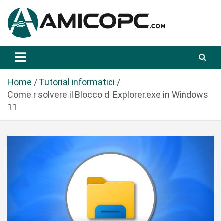
S
a
l
t
Novità Tecnologiche: Guide e News
Amicopc.com
a
a
l
Home
Tutorial informatici
c
Come risolvere il Blocco di Explorer.exe in Windows
o
11
n
t
e
n
u
t
o