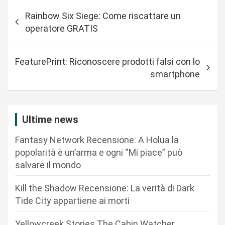
N
Rainbow Six Siege: Come riscattare un
a
operatore GRATIS
v
i
FeaturePrint: Riconoscere prodotti falsi con lo
g
smartphone
a
z
i
Ultime news
o
Fantasy Network Recensione: A Holua la
n
popolarità è un’arma e ogni “Mi piace” può
salvare il mondo
e
a
Kill the Shadow Recensione: La verità di Dark
r
Tide City appartiene ai morti
t
Yellowcreek Stories The Cabin Watcher