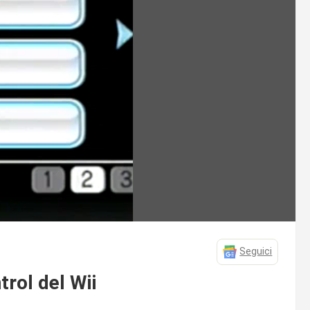
Seguici
trol del Wii