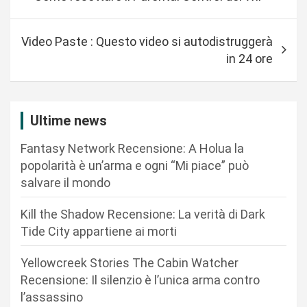
a
v
Video Paste : Questo video si autodistruggerà
i
in 24 ore
g
a
z
Ultime news
i
Fantasy Network Recensione: A Holua la
o
popolarità è un’arma e ogni “Mi piace” può
n
salvare il mondo
e
Kill the Shadow Recensione: La verità di Dark
a
Tide City appartiene ai morti
r
Yellowcreek Stories The Cabin Watcher
t
Recensione: Il silenzio è l’unica arma contro
i
l’assassino