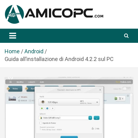
S
a
l
t
Novità Tecnologiche: Guide e News
Amicopc.com
a
a
l
Home
Android
c
Guida all’installazione di Android 4.2.2 sul PC
o
n
t
e
n
u
t
o