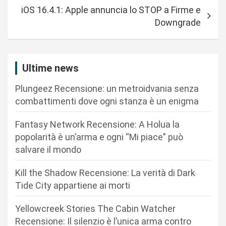
i
iOS 16.4.1: Apple annuncia lo STOP a Firme e
g
Downgrade
a
z
i
Ultime news
o
Plungeez Recensione: un metroidvania senza
n
combattimenti dove ogni stanza è un enigma
e
Fantasy Network Recensione: A Holua la
a
popolarità è un’arma e ogni “Mi piace” può
r
salvare il mondo
t
Kill the Shadow Recensione: La verità di Dark
i
Tide City appartiene ai morti
c
Yellowcreek Stories The Cabin Watcher
o
Recensione: Il silenzio è l’unica arma contro