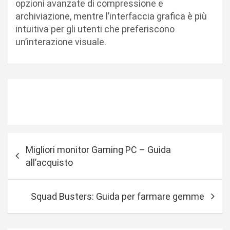
opzioni avanzate di compressione e
archiviazione, mentre l’interfaccia grafica è più
intuitiva per gli utenti che preferiscono
un’interazione visuale.
N
Migliori monitor Gaming PC – Guida
a
all’acquisto
v
i
Squad Busters: Guida per farmare gemme
g
a