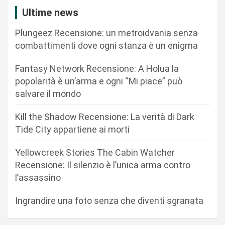
z
Ultime news
i
Plungeez Recensione: un metroidvania senza
o
combattimenti dove ogni stanza è un enigma
n
Fantasy Network Recensione: A Holua la
e
popolarità è un’arma e ogni “Mi piace” può
a
salvare il mondo
r
Kill the Shadow Recensione: La verità di Dark
t
Tide City appartiene ai morti
i
c
Yellowcreek Stories The Cabin Watcher
Recensione: Il silenzio è l’unica arma contro
o
l’assassino
l
i
Ingrandire una foto senza che diventi sgranata