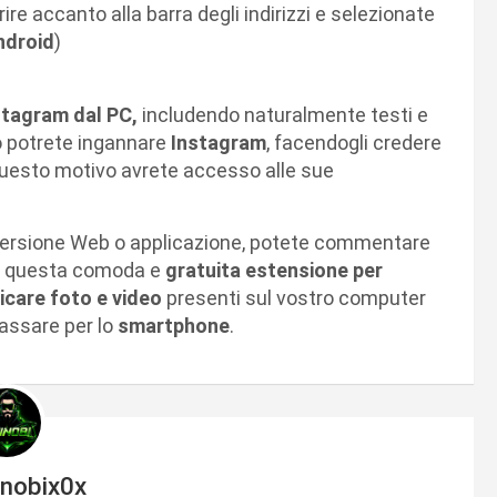
e accanto alla barra degli indirizzi e selezionate
ndroid
)
stagram dal PC,
includendo naturalmente testi e
to potrete ingannare
Instagram
, facendogli credere
questo motivo avrete accesso alle sue
versione Web o applicazione, potete commentare
 Con questa comoda e
gratuita estensione per
icare foto e video
presenti sul vostro computer
passare per lo
smartphone
.
inobix0x