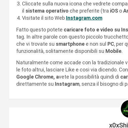
Cliccate sulla nuova icona che vedrete comparir
il
sistema operativo
che preferite (tra
iOS
o
A
Visitate il sito Web
Instagram.com
Fatto questo potete
caricare foto e video su In
tag. In altre parole con questo piccolo trucchet
che vi trovate su
smartphone
e non sul
PC
, per 
funzionalità, solitamente disponibili su
Mobile
.
Naturalmente come accade con la tradizionale 
le foto altrui, lasciare Like e cosi via dicendo.
Google Chrome, a
vete la possibilità quindi di
car
direttamente su
Instagram
, senza il bisogno di 
x0xSh