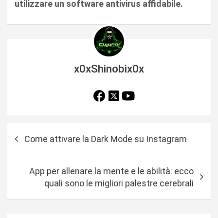
utilizzare un software antivirus affidabile.
x0xShinobix0x
N
Come attivare la Dark Mode su Instagram
a
v
App per allenare la mente e le abilità: ecco
i
quali sono le migliori palestre cerebrali
g
a