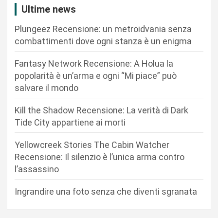
z
Ultime news
i
Plungeez Recensione: un metroidvania senza
o
combattimenti dove ogni stanza è un enigma
n
Fantasy Network Recensione: A Holua la
e
popolarità è un’arma e ogni “Mi piace” può
a
salvare il mondo
r
Kill the Shadow Recensione: La verità di Dark
t
Tide City appartiene ai morti
i
c
Yellowcreek Stories The Cabin Watcher
Recensione: Il silenzio è l’unica arma contro
o
l’assassino
l
i
Ingrandire una foto senza che diventi sgranata