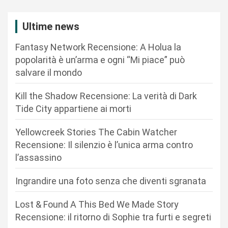
a
z
Ultime news
i
Fantasy Network Recensione: A Holua la
o
popolarità è un’arma e ogni “Mi piace” può
n
salvare il mondo
e
Kill the Shadow Recensione: La verità di Dark
a
Tide City appartiene ai morti
r
Yellowcreek Stories The Cabin Watcher
t
Recensione: Il silenzio è l’unica arma contro
i
l’assassino
c
Ingrandire una foto senza che diventi sgranata
o
l
Lost & Found A This Bed We Made Story
i
Recensione: il ritorno di Sophie tra furti e segreti