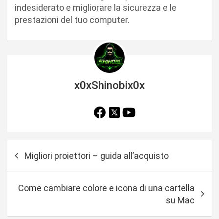
indesiderato e migliorare la sicurezza e le
prestazioni del tuo computer.
x0xShinobix0x
N
Migliori proiettori – guida all’acquisto
a
v
Come cambiare colore e icona di una cartella
i
su Mac
g