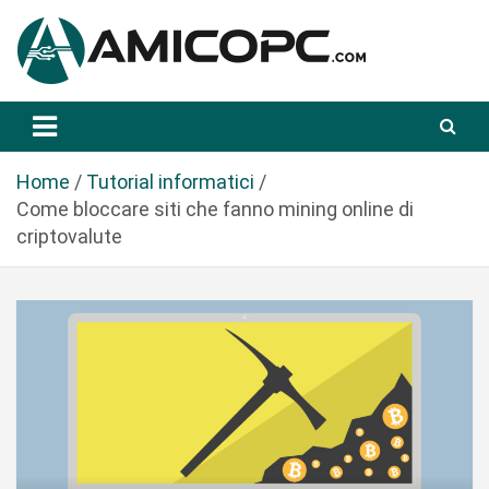
S
a
l
t
Novità Tecnologiche: Guide e News
Amicopc.com
a
a
l
Home
Tutorial informatici
c
Come bloccare siti che fanno mining online di
o
criptovalute
n
t
e
n
u
t
o