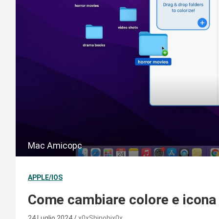
Mac Amicopc
APPLE/IOS
Come cambiare colore e icona 
24 Luglio 2024
x0xShinobix0x