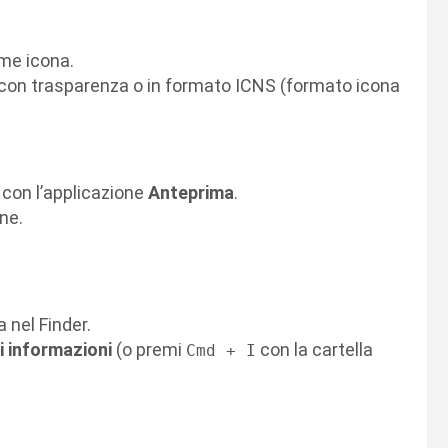
me icona.
 con trasparenza o in formato ICNS (formato icona
 con l’applicazione
Anteprima
.
ne.
a nel Finder.
i informazioni
(o premi
con la cartella
Cmd + I