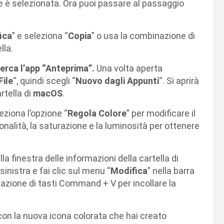
e è selezionata. Ora puoi passare al passaggio
ica
” e seleziona “
Copia
” o usa la combinazione di
lla.
rca l’app “Anteprima”.
Una volta aperta
File
“, quindi scegli “
Nuovo dagli Appunti
“. Si aprirà
rtella di
macOS
.
leziona l’opzione “
Regola Colore
” per modificare il
tonalità, la saturazione e la luminosità per ottenere
lla finestra delle informazioni della cartella di
sinistra e fai clic sul menu “
Modifica
” nella barra
inazione di tasti Command + V per incollare la
 con la nuova icona colorata che hai creato