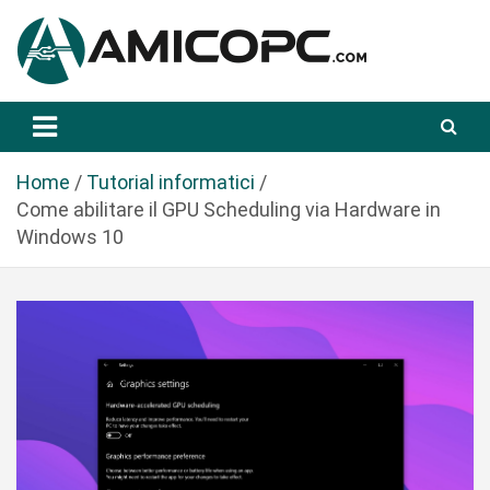
S
a
l
t
Novità Tecnologiche: Guide e News
Amicopc.com
a
a
l
Home
Tutorial informatici
c
Come abilitare il GPU Scheduling via Hardware in
o
Windows 10
n
t
e
n
u
t
o