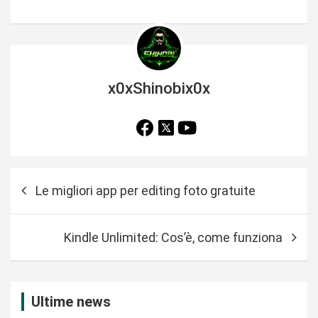
x0xShinobix0x
N
Le migliori app per editing foto gratuite
a
v
Kindle Unlimited: Cos’è, come funziona
i
g
a
Ultime news
z