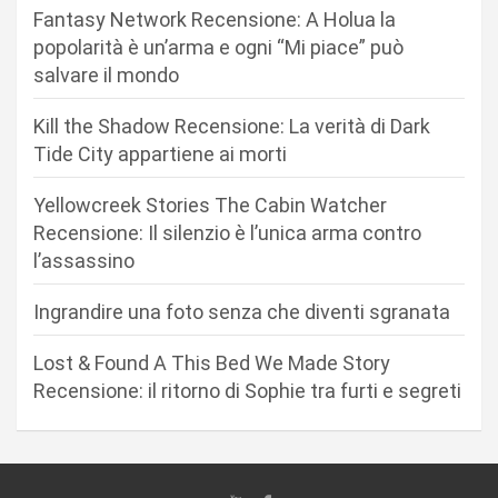
Fantasy Network Recensione: A Holua la
i
popolarità è un’arma e ogni “Mi piace” può
o
salvare il mondo
n
Kill the Shadow Recensione: La verità di Dark
e
Tide City appartiene ai morti
a
r
Yellowcreek Stories The Cabin Watcher
Recensione: Il silenzio è l’unica arma contro
t
l’assassino
i
c
Ingrandire una foto senza che diventi sgranata
o
Lost & Found A This Bed We Made Story
l
Recensione: il ritorno di Sophie tra furti e segreti
i