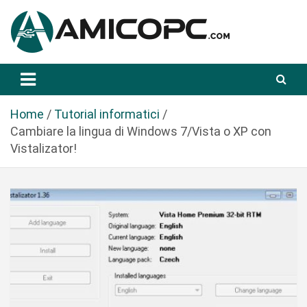
S
a
l
t
Novità Tecnologiche: Guide e News
Amicopc.com
a
a
l
Home
Tutorial informatici
c
Cambiare la lingua di Windows 7/Vista o XP con
o
Vistalizator!
n
t
e
n
u
t
o