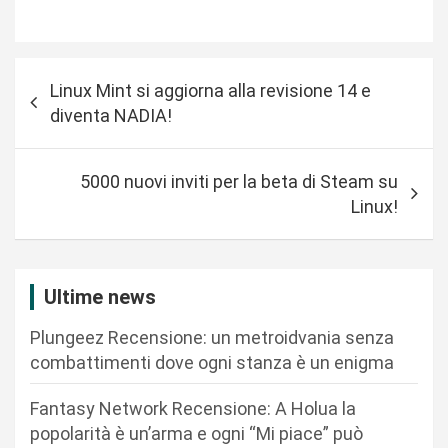
N
Linux Mint si aggiorna alla revisione 14 e
a
diventa NADIA!
v
i
5000 nuovi inviti per la beta di Steam su
g
Linux!
a
z
i
Ultime news
o
Plungeez Recensione: un metroidvania senza
n
combattimenti dove ogni stanza è un enigma
e
Fantasy Network Recensione: A Holua la
a
popolarità è un’arma e ogni “Mi piace” può