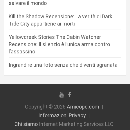
r
salvare il mondo
t
Kill the Shadow Recensione: La verità di Dark
i
Tide City appartiene ai morti
c
Yellowcreek Stories The Cabin Watcher
o
Recensione: Il silenzio è l’unica arma contro
l
l’assassino
i
Ingrandire una foto senza che diventi sgranata
Copyright © 2026
Amicopc.com
Informazioni Privacy
Chi siamo
Internet Marketing Services LLC