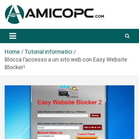
S
a
l
t
Novità Tecnologiche: Guide e News
Amicopc.com
a
a
l
Home
Tutorial informatici
c
Blocca l’accesso a un sito web con Easy Website
o
Blocker!
n
t
e
n
u
t
o