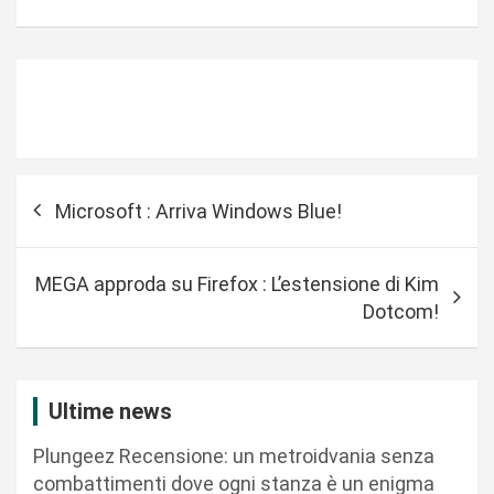
N
Microsoft : Arriva Windows Blue!
a
v
MEGA approda su Firefox : L’estensione di Kim
i
Dotcom!
g
a
z
Ultime news
i
Plungeez Recensione: un metroidvania senza
o
combattimenti dove ogni stanza è un enigma