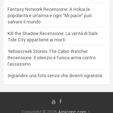
n
Fantasy Network Recensione: A Holua la
e
popolarità è un’arma e ogni “Mi piace” può
a
salvare il mondo
r
Kill the Shadow Recensione: La verità di Dark
t
Tide City appartiene ai morti
i
c
Yellowcreek Stories The Cabin Watcher
Recensione: Il silenzio è l’unica arma contro
o
l’assassino
l
i
Ingrandire una foto senza che diventi sgranata
Copyright © 2026
Amicopc.com