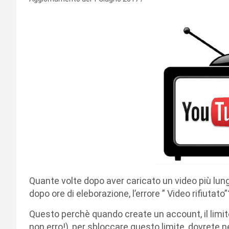
Quante volte dopo aver caricato un video più lungo
dopo ore di eleborazione, l’errore ” Video rifiutato”
Questo perchè quando create un account, il limite 
non erro!), per sbloccare questo limite, dovrete n