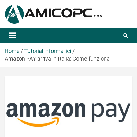
S
a
l
t
Novità Tecnologiche: Guide e News
Amicopc.com
a
a
l
Home
Tutorial informatici
c
Amazon PAY arriva in Italia: Come funziona
o
n
t
e
n
u
t
o