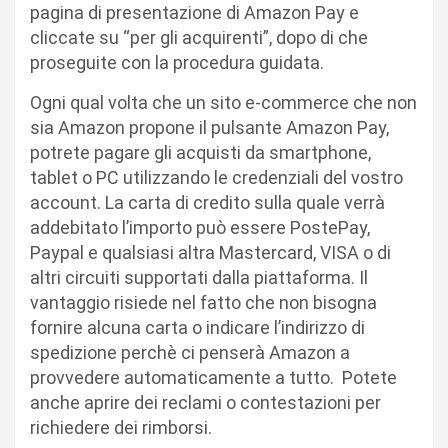
pagina di presentazione di Amazon Pay e
cliccate su “per gli acquirenti”, dopo di che
proseguite con la procedura guidata.
Ogni qual volta che un sito e-commerce che non
sia Amazon propone il pulsante Amazon Pay,
potrete pagare gli acquisti da smartphone,
tablet o PC utilizzando le credenziali del vostro
account. La carta di credito sulla quale verrà
addebitato l’importo può essere PostePay,
Paypal e qualsiasi altra Mastercard, VISA o di
altri circuiti supportati dalla piattaforma. Il
vantaggio risiede nel fatto che non bisogna
fornire alcuna carta o indicare l’indirizzo di
spedizione perchè ci penserà Amazon a
provvedere automaticamente a tutto. Potete
anche aprire dei reclami o contestazioni per
richiedere dei rimborsi.