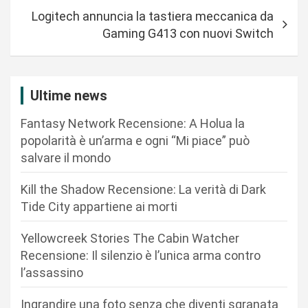
i
Logitech annuncia la tastiera meccanica da
g
Gaming G413 con nuovi Switch
a
z
i
Ultime news
o
Fantasy Network Recensione: A Holua la
n
popolarità è un’arma e ogni “Mi piace” può
salvare il mondo
e
a
Kill the Shadow Recensione: La verità di Dark
r
Tide City appartiene ai morti
t
Yellowcreek Stories The Cabin Watcher
i
Recensione: Il silenzio è l’unica arma contro
c
l’assassino
o
Ingrandire una foto senza che diventi sgranata