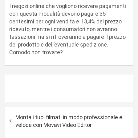
I negozi online che vogliono ricevere pagamenti
con questa modalità devono pagare 35
centesimi per ogni vendita e il 3,4% del prezzo
ricevuto, mentre i consumatori non avranno
tassazioni ma si ritroveranno a pagare il prezzo
del prodotto e dell’eventuale spedizione.
Comodo non trovate?
N
Monta i tuoi filmati in modo professionale e
a
veloce con Movavi Video Editor
v