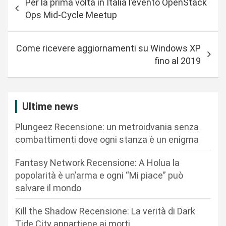
Per la prima volta in Italia l’evento OpenStack
a
Ops Mid-Cycle Meetup
v
i
Come ricevere aggiornamenti su Windows XP
g
fino al 2019
a
z
i
Ultime news
o
Plungeez Recensione: un metroidvania senza
n
combattimenti dove ogni stanza è un enigma
e
Fantasy Network Recensione: A Holua la
a
popolarità è un’arma e ogni “Mi piace” può
r
salvare il mondo
t
Kill the Shadow Recensione: La verità di Dark
i
Tide City appartiene ai morti