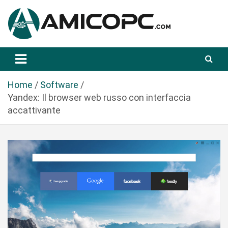
S
a
l
t
Novità Tecnologiche: Guide e News
Amicopc.com
a
a
l
Home
Software
c
Yandex: Il browser web russo con interfaccia
o
accattivante
n
t
e
n
u
t
o