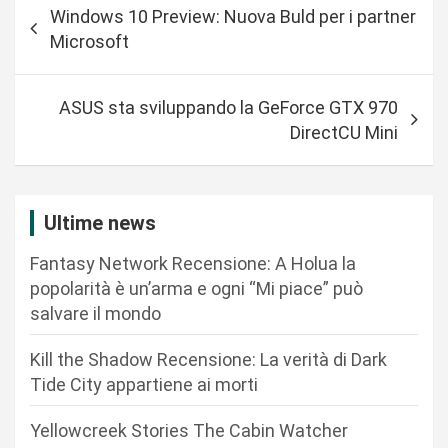
Windows 10 Preview: Nuova Buld per i partner
a
Microsoft
v
i
ASUS sta sviluppando la GeForce GTX 970
g
DirectCU Mini
a
z
i
Ultime news
o
Fantasy Network Recensione: A Holua la
n
popolarità è un’arma e ogni “Mi piace” può
salvare il mondo
e
a
Kill the Shadow Recensione: La verità di Dark
r
Tide City appartiene ai morti
t
Yellowcreek Stories The Cabin Watcher
i