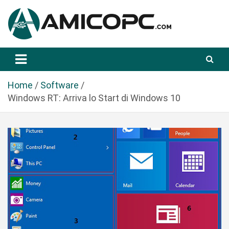
S
a
l
t
Novità Tecnologiche: Guide e News
Amicopc.com
a
a
l
Home
Software
c
Windows RT: Arriva lo Start di Windows 10
o
n
t
e
n
u
t
o