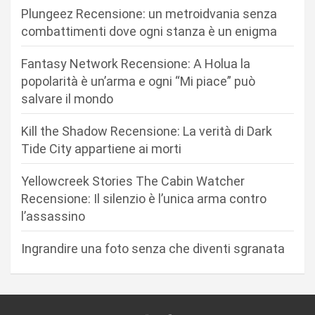
o
Plungeez Recensione: un metroidvania senza
n
combattimenti dove ogni stanza è un enigma
e
Fantasy Network Recensione: A Holua la
a
popolarità è un’arma e ogni “Mi piace” può
r
salvare il mondo
t
Kill the Shadow Recensione: La verità di Dark
i
Tide City appartiene ai morti
c
Yellowcreek Stories The Cabin Watcher
o
Recensione: Il silenzio è l’unica arma contro
l
l’assassino
i
Ingrandire una foto senza che diventi sgranata