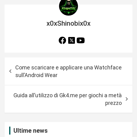
x0xShinobix0x
N
Come scaricare e applicare una Watchface
a
sull’Android Wear
v
i
Guida all’utilizzo di Gk4.me per giochi a metà
g
prezzo
a
z
i
Ultime news