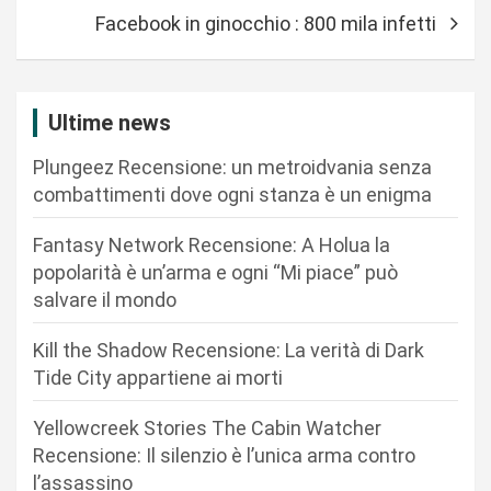
i
Facebook in ginocchio : 800 mila infetti
g
a
z
Ultime news
i
Plungeez Recensione: un metroidvania senza
o
combattimenti dove ogni stanza è un enigma
n
Fantasy Network Recensione: A Holua la
e
popolarità è un’arma e ogni “Mi piace” può
a
salvare il mondo
r
Kill the Shadow Recensione: La verità di Dark
t
Tide City appartiene ai morti
i
c
Yellowcreek Stories The Cabin Watcher
Recensione: Il silenzio è l’unica arma contro
o
l’assassino