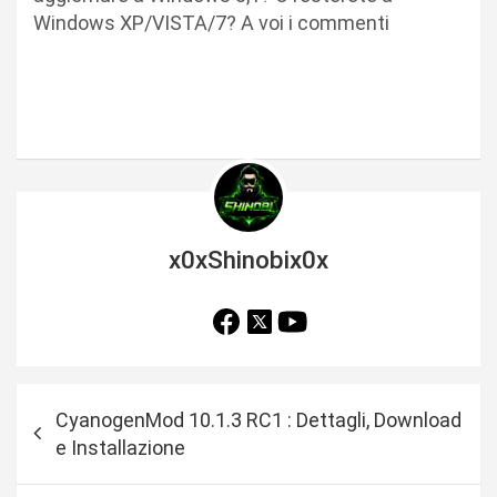
Windows XP/VISTA/7? A voi i commenti
x0xShinobix0x
N
CyanogenMod 10.1.3 RC1 : Dettagli, Download
a
e Installazione
v