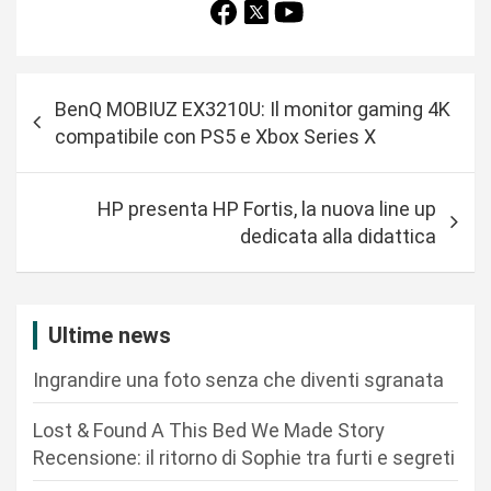
N
BenQ MOBIUZ EX3210U: Il monitor gaming 4K
a
compatibile con PS5 e Xbox Series X
v
i
HP presenta HP Fortis, la nuova line up
g
dedicata alla didattica
a
z
i
Ultime news
o
Ingrandire una foto senza che diventi sgranata
n
Lost & Found A This Bed We Made Story
e
Recensione: il ritorno di Sophie tra furti e segreti
a