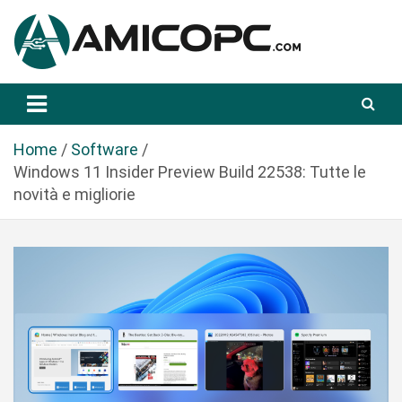
S
a
l
t
Novità Tecnologiche: Guide e News
Amicopc.com
a
a
l
Home
Software
c
Windows 11 Insider Preview Build 22538: Tutte le
o
novità e migliorie
n
t
e
n
u
t
o