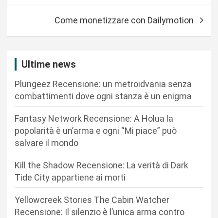
v
Come monetizzare con Dailymotion
i
g
a
Ultime news
z
Plungeez Recensione: un metroidvania senza
i
combattimenti dove ogni stanza è un enigma
o
n
Fantasy Network Recensione: A Holua la
popolarità è un’arma e ogni “Mi piace” può
e
salvare il mondo
a
r
Kill the Shadow Recensione: La verità di Dark
Tide City appartiene ai morti
t
i
Yellowcreek Stories The Cabin Watcher
c
Recensione: Il silenzio è l’unica arma contro