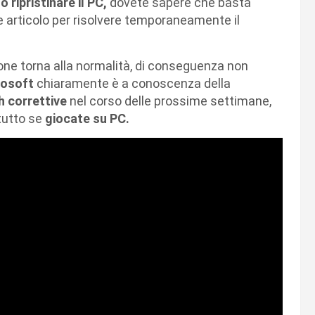
o ripristinare il PC,
dovete sapere che basta
e articolo per risolvere temporaneamente il
zione torna alla normalità, di conseguenza non
rosoft
chiaramente è a conoscenza della
h correttive
nel corso delle prossime settimane,
tutto se
giocate su PC.