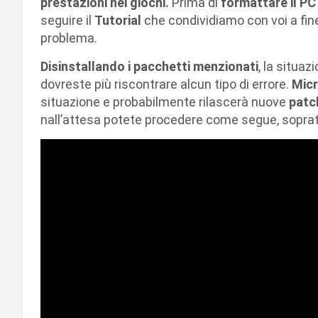
prestazioni nei giochi.
Prima di
formattare il PC 
seguire il
Tutorial
che condividiamo con voi a fin
problema.
Disinstallando i pacchetti menzionati
, la situa
dovreste più riscontrare alcun tipo di errore.
Mic
situazione e probabilmente rilascerà nuove
patc
nall’attesa potete procedere come segue, sopra