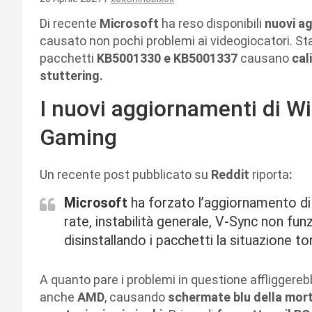
Di recente
Microsoft
ha reso disponibili
nuovi a
causato non pochi problemi ai videogiocatori. Sta
pacchetti
KB5001330 e KB5001337
causano
cal
stuttering.
I nuovi aggiornamenti di 
Gaming
Un recente post pubblicato su
Reddit
riporta
:
Microsoft
ha forzato l’aggiornamento di
rate, instabilità generale, V-Sync non fu
disinstallando i pacchetti la situazione to
A quanto pare i problemi in questione affliggereb
anche
AMD
, causando
schermate blu della mort