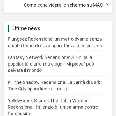
i
Come condividere lo schermo su MAC
g
a
z
Ultime news
i
Plungeez Recensione: un metroidvania senza
o
combattimenti dove ogni stanza è un enigma
n
Fantasy Network Recensione: A Holua la
e
popolarità è un’arma e ogni “Mi piace” può
a
salvare il mondo
r
Kill the Shadow Recensione: La verità di Dark
t
Tide City appartiene ai morti
i
c
Yellowcreek Stories The Cabin Watcher
Recensione: Il silenzio è l’unica arma contro
o
l’assassino