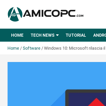
S
a
l
t
Novità Tecnologiche: Guide e News
Amicopc.com
a
a
HOME
TECH NEWS
TUTORIAL
ANDR
l
c
Home
Software
Windows 10: Microsoft rilascia il
o
n
t
e
n
u
t
o