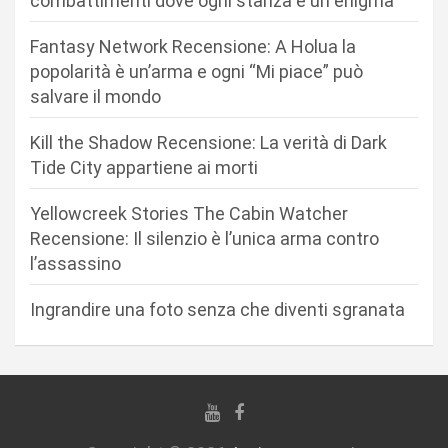
combattimenti dove ogni stanza è un enigma
e
Fantasy Network Recensione: A Holua la
a
popolarità è un’arma e ogni “Mi piace” può
r
salvare il mondo
t
Kill the Shadow Recensione: La verità di Dark
i
Tide City appartiene ai morti
c
Yellowcreek Stories The Cabin Watcher
o
Recensione: Il silenzio è l’unica arma contro
l
l’assassino
i
Ingrandire una foto senza che diventi sgranata