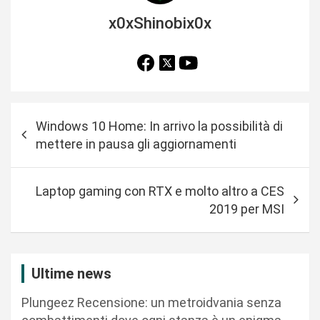
x0xShinobix0x
N
Windows 10 Home: In arrivo la possibilità di
a
mettere in pausa gli aggiornamenti
v
i
Laptop gaming con RTX e molto altro a CES
g
2019 per MSI
a
z
i
Ultime news
o
Plungeez Recensione: un metroidvania senza
n