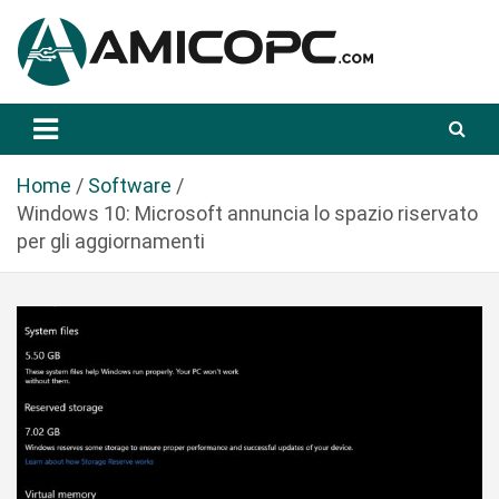
S
a
l
t
Novità Tecnologiche: Guide e News
Amicopc.com
a
a
l
Home
Software
c
Windows 10: Microsoft annuncia lo spazio riservato
o
per gli aggiornamenti
n
t
e
n
u
t
o