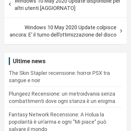
Windows 10 May 2020 Update disponibile per
a
altri utenti [AGGIORNATO]
v
i
Windows 10 May 2020 Update colpisce
g
ancora: E’ il turno dell’ottimizzazione del disco
a
z
i
Ultime news
o
The Skin Stapler recensione: horror PSX tra
n
sangue e noir
e
Plungeez Recensione: un metroidvania senza
a
combattimenti dove ogni stanza è un enigma
r
Fantasy Network Recensione: A Holua la
t
popolarità è un’arma e ogni “Mi piace” può
i
salvare il mondo