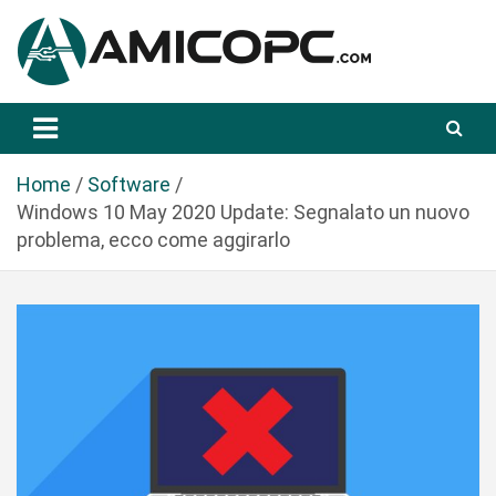
S
a
l
t
Novità Tecnologiche: Guide e News
Amicopc.com
a
a
l
Home
Software
c
Windows 10 May 2020 Update: Segnalato un nuovo
o
problema, ecco come aggirarlo
n
t
e
n
u
t
o