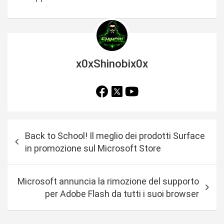
x0xShinobix0x
N
Back to School! Il meglio dei prodotti Surface
a
in promozione sul Microsoft Store
v
i
Microsoft annuncia la rimozione del supporto
g
per Adobe Flash da tutti i suoi browser
a
z