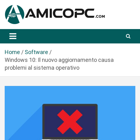
S
a
l
t
Novità Tecnologiche: Guide e News
Amicopc.com
a
a
l
Home
Software
c
Windows 10: Il nuovo aggiornamento causa
o
problemi al sistema operativo
n
t
e
n
u
t
o