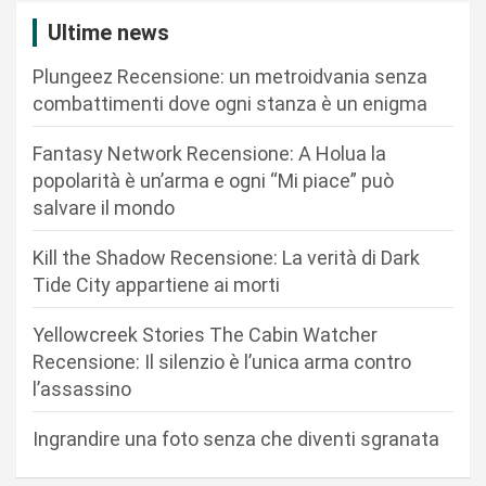
i
Ultime news
o
Plungeez Recensione: un metroidvania senza
n
combattimenti dove ogni stanza è un enigma
e
Fantasy Network Recensione: A Holua la
a
popolarità è un’arma e ogni “Mi piace” può
r
salvare il mondo
t
Kill the Shadow Recensione: La verità di Dark
i
Tide City appartiene ai morti
c
Yellowcreek Stories The Cabin Watcher
o
Recensione: Il silenzio è l’unica arma contro
l
l’assassino
i
Ingrandire una foto senza che diventi sgranata