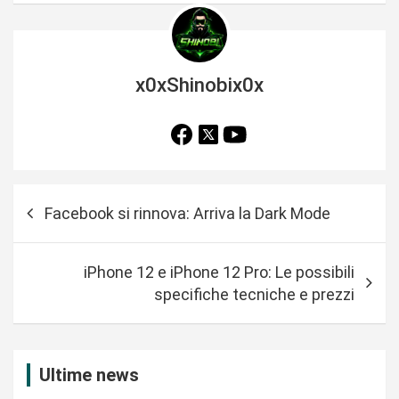
x0xShinobix0x
N
Facebook si rinnova: Arriva la Dark Mode
a
v
iPhone 12 e iPhone 12 Pro: Le possibili
i
specifiche tecniche e prezzi
g
a
z
Ultime news
i