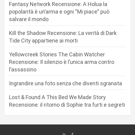
Fantasy Network Recensione: A Holua la
o
popolarità è un’arma e ogni “Mi piace” può
n
salvare il mondo
e
Kill the Shadow Recensione: La verità di Dark
a
Tide City appartiene ai morti
r
Yellowcreek Stories The Cabin Watcher
t
Recensione: Il silenzio è l’unica arma contro
i
l’assassino
c
Ingrandire una foto senza che diventi sgranata
o
l
Lost & Found A This Bed We Made Story
i
Recensione: il ritorno di Sophie tra furti e segreti