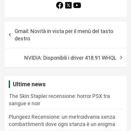
N
Gmail: Novità in vista per il menù del tasto
a
destro
v
i
NVIDIA: Disponibili i driver 418.91 WHQL
g
a
z
Ultime news
i
The Skin Stapler recensione: horror PSX tra
o
sangue e noir
n
Plungeez Recensione: un metroidvania senza
e
combattimenti dove ogni stanza è un enigma
a