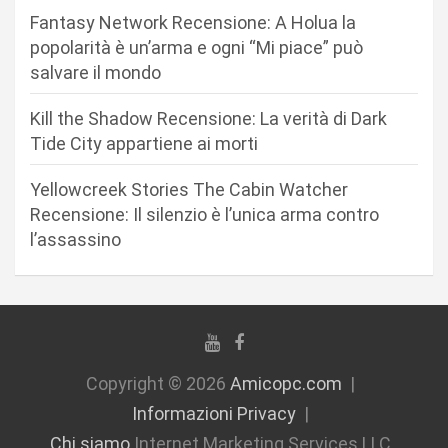
r
Fantasy Network Recensione: A Holua la
popolarità è un’arma e ogni “Mi piace” può
t
salvare il mondo
i
c
Kill the Shadow Recensione: La verità di Dark
Tide City appartiene ai morti
o
l
Yellowcreek Stories The Cabin Watcher
i
Recensione: Il silenzio è l’unica arma contro
l’assassino
Copyright © 2026
Amicopc.com
Informazioni Privacy
Chi siamo
Internet Marketing Services LLC