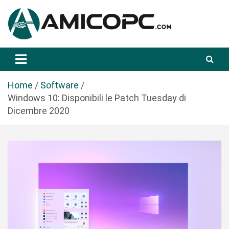
S
a
l
t
Novità Tecnologiche: Guide e News
Amicopc.com
a
a
l
Home
Software
c
Windows 10: Disponibili le Patch Tuesday di
o
Dicembre 2020
n
t
e
n
u
t
o