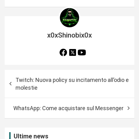
x0xShinobix0x
N
Twitch: Nuova policy su incitamento all’odio e
a
molestie
v
i
WhatsApp: Come acquistare sul Messenger
g
a
z
Ultime news