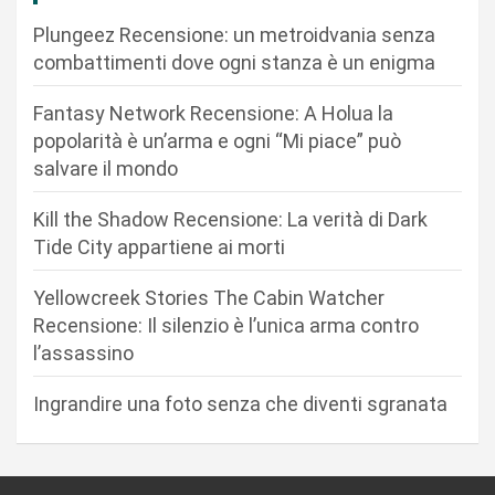
i
Plungeez Recensione: un metroidvania senza
o
combattimenti dove ogni stanza è un enigma
n
Fantasy Network Recensione: A Holua la
e
popolarità è un’arma e ogni “Mi piace” può
a
salvare il mondo
r
Kill the Shadow Recensione: La verità di Dark
t
Tide City appartiene ai morti
i
c
Yellowcreek Stories The Cabin Watcher
Recensione: Il silenzio è l’unica arma contro
o
l’assassino
l
i
Ingrandire una foto senza che diventi sgranata