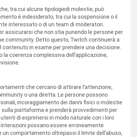
e, tra cui alcune tipologiedi molestie, può
ento è indesiderato, tra cui la sospensione o il
nte interessato o di un team di moderatori.
er assicurarsi che non stia punendo le persone per
ne community. Detto questo, Twitch continuerà a
e il contenuto in esame per prendere una decisione.
o la coerenza complessiva dell’applicazione,
evisione.
rtamenti che cercano di attirare l’attenzione,
 community o una diretta. Le persone possono
rsonali, incoraggiamento dei danni fisici o molestie
e sulla piattaforma e prenderà provvedimenti per
 utenti di esprimersi in modo naturale con i loro
e interazioni possano essere erroneamente
 un comportamento oltrepassi il limite dell’abuso,