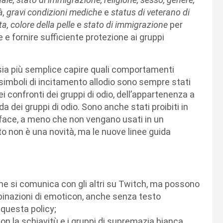
tà, gravi condizioni mediche
e
status di veterano di
a, colore della pelle
e
stato di immigrazione
per
 e fornire sufficiente protezione ai gruppi
 sia più semplice capire quali comportamenti
i simboli di incitamento allodio sono sempre stati
ei confronti dei gruppi di odio, dell’appartenenza a
a dei gruppi di odio. Sono anche stati proibiti in
face, a meno che non vengano usati in un
 non è una novità, ma le nuove linee guida
e si comunica con gli altri su Twitch, ma possono
binazioni di emoticon, anche senza testo
 questa policy;
on la schiavitù e i gruppi di supremazia bianca