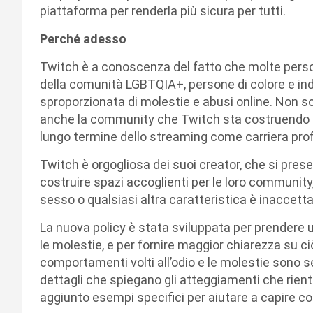
piattaforma per renderla più sicura per tutti.
Perché adesso
Twitch è a conoscenza del fatto che molte perso
della comunità LGBTQIA+, persone di colore e in
sproporzionata di molestie e abusi online. Non 
anche la community che Twitch sta costruendo e mi
lungo termine dello streaming come carriera pro
Twitch è orgogliosa dei suoi creator, che si pres
costruire spazi accoglienti per le loro community,
sesso o qualsiasi altra caratteristica è inaccett
La nuova policy è stata sviluppata per prendere u
le molestie, e per fornire maggior chiarezza su ci
comportamenti volti all’odio e le molestie sono se
dettagli che spiegano gli atteggiamenti che rie
aggiunto esempi specifici per aiutare a capire com