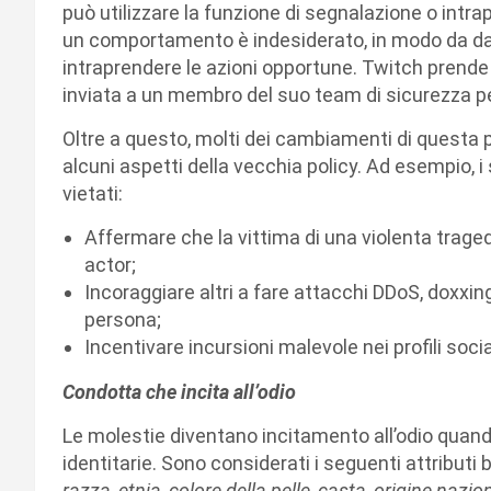
può utilizzare la funzione di segnalazione o intrap
un comportamento è indesiderato, in modo da dar
intraprendere le azioni opportune. Twitch prende 
inviata a un membro del suo team di sicurezza 
Oltre a questo, molti dei cambiamenti di questa p
alcuni aspetti della vecchia policy. Ad esempi
vietati:
Affermare che la vittima di una violenta trag
actor;
Incoraggiare altri a fare attacchi DDoS, doxxing
persona;
Incentivare incursioni malevole nei profili socia
Condotta che incita all’odio
Le molestie diventano incitamento all’odio quando
identitarie. Sono considerati i seguenti attributi b
razza, etnia, colore della pelle, casta, origine nazio