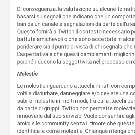
Di conseguenza, la valutazione su alcune tematich
basarsi su segnali che indicano che un comportam
ban da un canale e segnalazioni da parte dell’ute
Questo fornirà a Twitch il contesto necessario p
battute amichevoli o che sono accettate in alcu
ponderare sia il punto di vista di chi segnala ch
L’aspettativa è che questi cambiamenti migliorin
poiché riducono la soggettività nel processo di r
Molestie
Le molestie riguardano attacchi mirati con compo
volti a disturbare, danneggiare e/o deviare una
subire molestie in molti modi, tra cui attacchi pe
da parte di gruppi. Twitch non permette molesti
rimuoverle dal suo servizio. Vuole consentire agli
amici e le community senza il timore che quest
identificate come molestie. Chiunque ritenga che