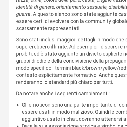
identità di genere, orientamento sessuale, disabili
guerra
. A questo elenco sono state aggiunte
cast
essere certi di evolvere con la community globale
scarsamente rappresentati.
Sono stati inclusi maggiori dettagli in modo che
supererebbero il limite. Ad esempio, i discorsi e 
proibiti, ed è stato aggiunto un divieto esplicito n
gruppi di odio e della condivisione della propagand
modo specifico i termini black/brown/yellow/red
contesto esplicitamente formativo. Anche questo
renderanno lo standard più chiaro per tutti.
Da notare anche i seguenti cambiamenti:
Gli emoticon sono una parte importante di com
essere usati in modo malizioso. Quindi le com
aggiuntivo usato in chat, dovranno attenersi a
Data la sua associazione storica e simbolica c