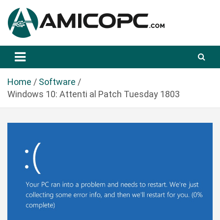
S
a
l
t
Novità Tecnologiche: Guide e News
Amicopc.com
a
a
l
Home
Software
c
Windows 10: Attenti al Patch Tuesday 1803
o
n
t
e
n
u
t
o