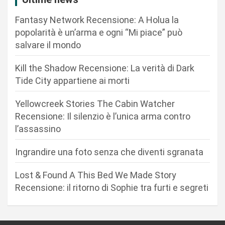
z
Fantasy Network Recensione: A Holua la
i
popolarità è un’arma e ogni “Mi piace” può
o
salvare il mondo
n
Kill the Shadow Recensione: La verità di Dark
e
Tide City appartiene ai morti
a
r
Yellowcreek Stories The Cabin Watcher
Recensione: Il silenzio è l’unica arma contro
t
l’assassino
i
c
Ingrandire una foto senza che diventi sgranata
o
Lost & Found A This Bed We Made Story
l
Recensione: il ritorno di Sophie tra furti e segreti
i