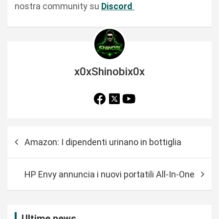
nostra community su
Discord
x0xShinobix0x
N
Amazon: I dipendenti urinano in bottiglia
a
v
HP Envy annuncia i nuovi portatili All-In-One
i
g
a
Ultime news