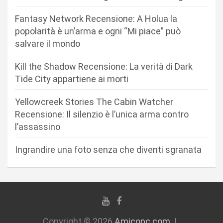
n
Fantasy Network Recensione: A Holua la
e
popolarità è un’arma e ogni “Mi piace” può
a
salvare il mondo
r
Kill the Shadow Recensione: La verità di Dark
t
Tide City appartiene ai morti
i
c
Yellowcreek Stories The Cabin Watcher
Recensione: Il silenzio è l’unica arma contro
o
l’assassino
l
i
Ingrandire una foto senza che diventi sgranata
Copyright © 2026
Amicopc.com