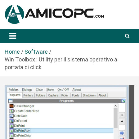
S
a
l
t
Novità Tecnologiche: Guide e News
Amicopc.com
a
a
l
Home
Software
c
Win Toolbox : Utility per il sistema operativo a
o
portata di click
n
t
e
n
u
t
o