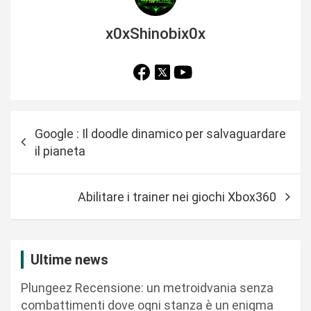
x0xShinobix0x
N
Google : Il doodle dinamico per salvaguardare
a
il pianeta
v
i
Abilitare i trainer nei giochi Xbox360
g
a
z
Ultime news
i
Plungeez Recensione: un metroidvania senza
o
combattimenti dove ogni stanza è un enigma