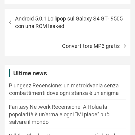
N
Android 5.0.1 Lollipop sul Galaxy S4 GT-I9505
a
con una ROM leaked
v
i
Convertitore MP3 gratis
g
a
z
Ultime news
i
Plungeez Recensione: un metroidvania senza
o
combattimenti dove ogni stanza è un enigma
n
Fantasy Network Recensione: A Holua la
e
popolarità è un’arma e ogni “Mi piace” può
a
salvare il mondo
r