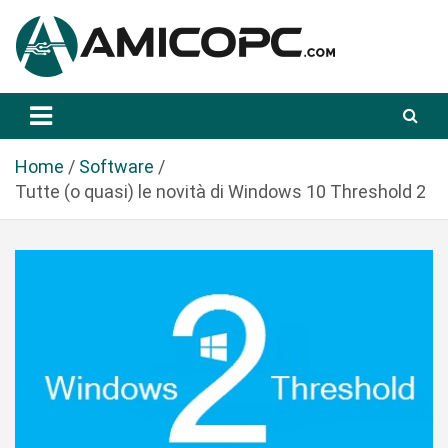
S
a
l
t
Novità Tecnologiche: Guide e News
Amicopc.com
a
a
l
Home
Software
c
Tutte (o quasi) le novità di Windows 10 Threshold 2
o
n
t
e
n
u
t
o