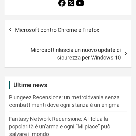
N
Microsoft contro Chrome e Firefox
a
v
Microsoft rilascia un nuovo update di
i
sicurezza per Windows 10
g
a
z
Ultime news
i
Plungeez Recensione: un metroidvania senza
o
combattimenti dove ogni stanza è un enigma
n
Fantasy Network Recensione: A Holua la
e
popolarità è un’arma e ogni “Mi piace” può
a
salvare il mondo