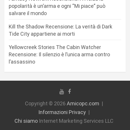
r
popolarità è un’arma e ogni “Mi piace” può
salvare il mondo
t
i
Kill the Shadow Recensione: La verità di Dark
c
Tide City appartiene ai morti
o
Yellowcreek Stories The Cabin Watcher
l
Recensione: Il silenzio è l’unica arma contro
i
l’assassino
Copyright © 2026
Amicopc.com
Informazioni Privacy
Chi siamo
Internet Marketing Services LLC