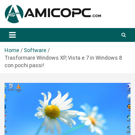
S
a
l
t
Novità Tecnologiche: Guide e News
Amicopc.com
a
a
l
Home
Software
c
Trasformare Windows XP, Vista e 7 in Windows 8
o
con pochi passi!
n
t
e
n
u
t
o