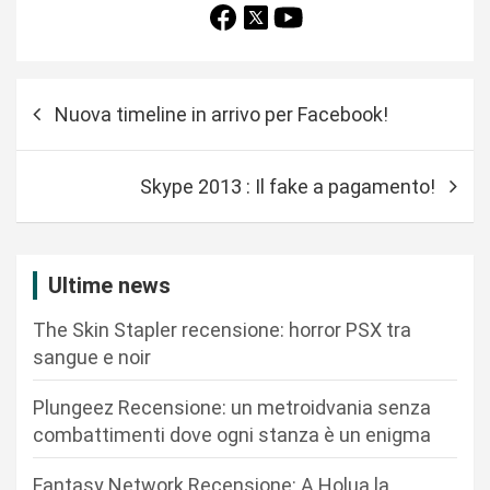
N
Nuova timeline in arrivo per Facebook!
a
v
Skype 2013 : Il fake a pagamento!
i
g
a
Ultime news
z
The Skin Stapler recensione: horror PSX tra
i
sangue e noir
o
n
Plungeez Recensione: un metroidvania senza
combattimenti dove ogni stanza è un enigma
e
a
Fantasy Network Recensione: A Holua la