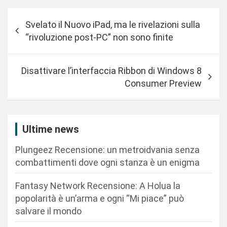
N
Svelato il Nuovo iPad, ma le rivelazioni sulla
a
“rivoluzione post-PC” non sono finite
v
i
Disattivare l’interfaccia Ribbon di Windows 8
g
Consumer Preview
a
z
i
Ultime news
o
Plungeez Recensione: un metroidvania senza
n
combattimenti dove ogni stanza è un enigma
e
Fantasy Network Recensione: A Holua la
a
popolarità è un’arma e ogni “Mi piace” può
r
salvare il mondo
t