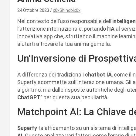
24 Ottobre 2023
x0xShinobix0x
Nel contesto dell’uso responsabile dell’
intelligen
l’attenzione internazionale, portando l’
IA
al servi
innovativa app che, sfruttando il machine learning 
aiutarti a trovare la tua anima gemella.
Un’Inversione di Prospettiv
A differenza dei tradizionali
chatbot IA
, come il 
Superfy scommette sull’interazione umana. Gli 
algoritmo, ma dalle risposte autentiche degli uten
ChatGPT
” per questa sua peculiarità.
Matchpoint AI: La Chiave d
Superfy
fa affidamento su un sistema di intellig
AI
. Questo analizza vari fattori, come l’orario di ut