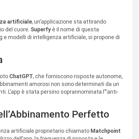
za artificiale
, un’applicazione sta attirando
zio del cuore.
Superfy
è il nome di questa
e modelli di intelligenza artificiale, si propone di
a
noto
ChatGPT
, che forniscono risposte autonome,
abbinamenti amorosi non sono determinati da un
ti. L’app è stata persino soprannominata l'”anti-
ell’Abbinamento Perfetto
enza artificiale proprietario chiamato
Matchpoint
ilizzo dell’app, la frequenza di risposta e le