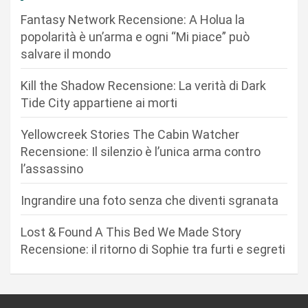
o
Fantasy Network Recensione: A Holua la
n
popolarità è un’arma e ogni “Mi piace” può
salvare il mondo
e
a
Kill the Shadow Recensione: La verità di Dark
r
Tide City appartiene ai morti
t
Yellowcreek Stories The Cabin Watcher
i
Recensione: Il silenzio è l’unica arma contro
c
l’assassino
o
Ingrandire una foto senza che diventi sgranata
l
i
Lost & Found A This Bed We Made Story
Recensione: il ritorno di Sophie tra furti e segreti