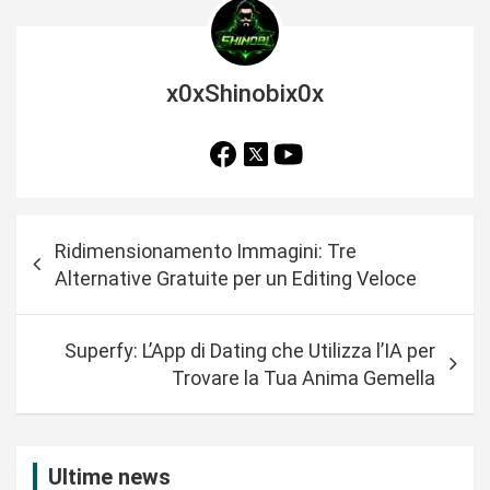
x0xShinobix0x
N
Ridimensionamento Immagini: Tre
a
Alternative Gratuite per un Editing Veloce
v
i
Superfy: L’App di Dating che Utilizza l’IA per
g
Trovare la Tua Anima Gemella
a
z
i
Ultime news