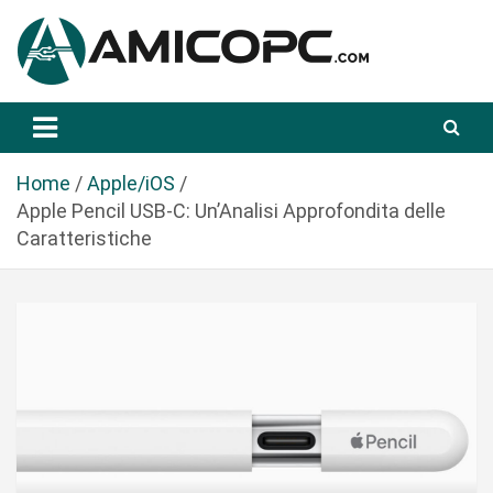
S
a
l
t
Novità Tecnologiche: Guide e News
Amicopc.com
a
a
l
Home
Apple/iOS
c
Apple Pencil USB-C: Un’Analisi Approfondita delle
o
Caratteristiche
n
t
e
n
u
t
o