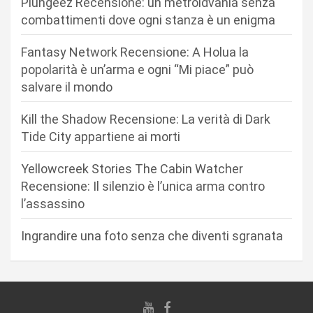
Plungeez Recensione: un metroidvania senza
o
combattimenti dove ogni stanza è un enigma
n
Fantasy Network Recensione: A Holua la
e
popolarità è un’arma e ogni “Mi piace” può
a
salvare il mondo
r
Kill the Shadow Recensione: La verità di Dark
t
Tide City appartiene ai morti
i
c
Yellowcreek Stories The Cabin Watcher
Recensione: Il silenzio è l’unica arma contro
o
l’assassino
l
i
Ingrandire una foto senza che diventi sgranata