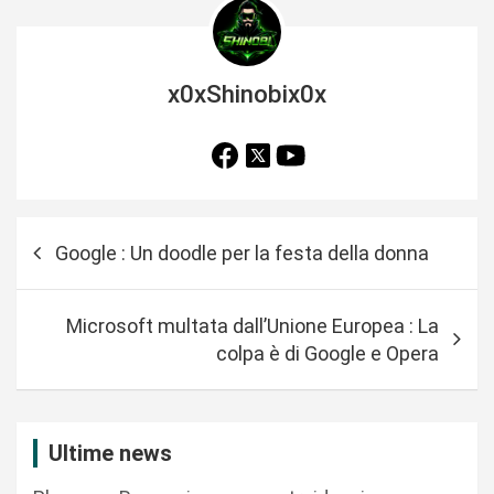
x0xShinobix0x
N
Google : Un doodle per la festa della donna
a
v
Microsoft multata dall’Unione Europea : La
i
colpa è di Google e Opera
g
a
z
Ultime news
i