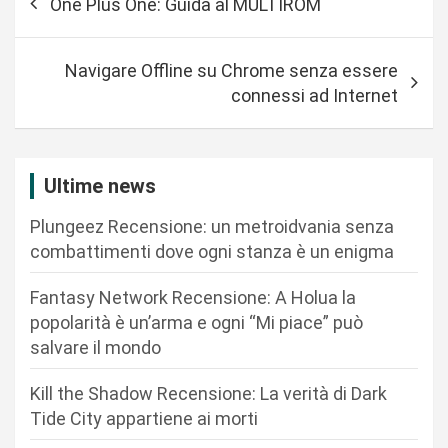
One Plus One: Guida al MULTIROM
a
v
Navigare Offline su Chrome senza essere
i
connessi ad Internet
g
a
z
Ultime news
i
Plungeez Recensione: un metroidvania senza
o
combattimenti dove ogni stanza è un enigma
n
Fantasy Network Recensione: A Holua la
e
popolarità è un’arma e ogni “Mi piace” può
a
salvare il mondo
r
Kill the Shadow Recensione: La verità di Dark
t
Tide City appartiene ai morti
i