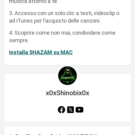
musica attorno a te.
3. Accesso con un solo clic a testi, videoclip o
ad iTunes per l’acquisto delle canzoni.
4. Scoprire come non mai, condividere come
sempre.
Installa SHAZAM su MAC
x0xShinobix0x
N