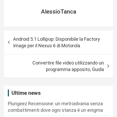
AlessioTanca
N
Android 5.1 Lollipop: Disponibile la Factory
a
Image per il Nexus 6 di Motorola
v
i
Convertire file video utilizzando un
g
programma apposito, Guida
a
z
i
Ultime news
o
Plungeez Recensione: un metroidvania senza
n
combattimenti dove ogni stanza è un enigma