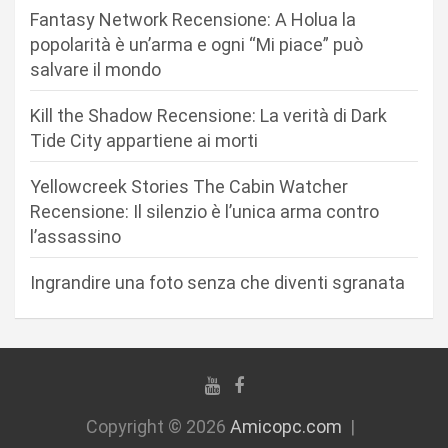
e
Fantasy Network Recensione: A Holua la
a
popolarità è un’arma e ogni “Mi piace” può
r
salvare il mondo
t
Kill the Shadow Recensione: La verità di Dark
i
Tide City appartiene ai morti
c
Yellowcreek Stories The Cabin Watcher
o
Recensione: Il silenzio è l’unica arma contro
l
l’assassino
i
Ingrandire una foto senza che diventi sgranata
Copyright © 2026
Amicopc.com