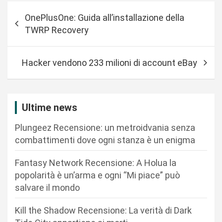
N
OnePlusOne: Guida all’installazione della
a
TWRP Recovery
v
i
Hacker vendono 233 milioni di account eBay
g
a
z
Ultime news
i
Plungeez Recensione: un metroidvania senza
o
combattimenti dove ogni stanza è un enigma
n
Fantasy Network Recensione: A Holua la
e
popolarità è un’arma e ogni “Mi piace” può
a
salvare il mondo
r
Kill the Shadow Recensione: La verità di Dark
t