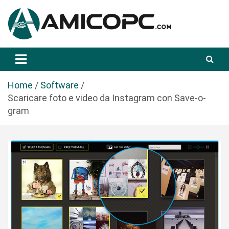
S
a
l
t
Novità Tecnologiche: Guide e News
Amicopc.com
a
a
l
Home
Software
c
Scaricare foto e video da Instagram con Save-o-
o
gram
n
t
e
n
u
t
o