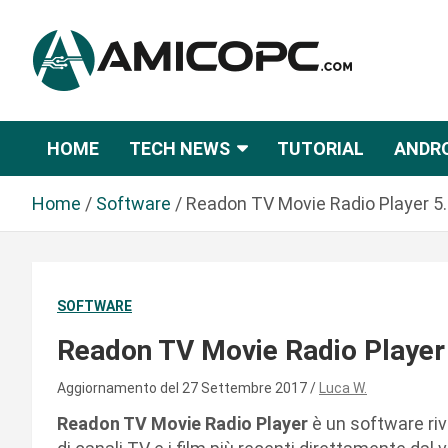
S
a
l
t
Novità Tecnologiche: Guide e News
Amicopc.com
a
a
HOME
TECH NEWS
TUTORIAL
ANDR
l
c
Home
Software
Readon TV Movie Radio Player 5
o
n
t
e
SOFTWARE
n
u
Readon TV Movie Radio Player
t
o
Aggiornamento del 27 Settembre 2017
Luca W.
Readon TV Movie Radio Player
è un software riv