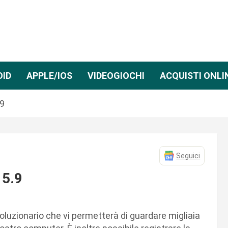
OID
APPLE/IOS
VIDEOGIOCHI
ACQUISTI ONLI
.9
Seguici
 5.9
oluzionario che vi permetterà di guardare migliaia