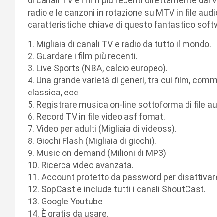
di canali TV e i film più recenti direttamente dal 
radio e le canzoni in rotazione su MTV in file au
caratteristiche chiave di questo fantastico soft
1. Migliaia di canali TV e radio da tutto il mondo.
2. Guardare i film più recenti.
3. Live Sports (NBA, calcio europeo).
4. Una grande varietà di generi, tra cui film, com
classica, ecc
5. Registrare musica on-line sottoforma di file a
6. Record TV in file video asf fomat.
7. Video per adulti (Migliaia di videoss).
8. Giochi Flash (Migliaia di giochi).
9. Music on demand (Milioni di MP3)
10. Ricerca video avanzata.
11. Account protetto da password per disattivare 
12. SopCast e include tutti i canali ShoutCast.
13. Google Youtube
14. È gratis da usare.