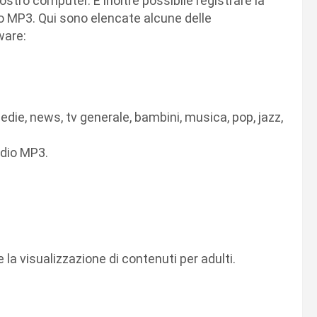
vostro computer. È inoltre possibile registrare la
dio MP3. Qui sono elencate alcune delle
ware:
medie, news, tv generale, bambini, musica, pop, jazz,
udio MP3.
la visualizzazione di contenuti per adulti.