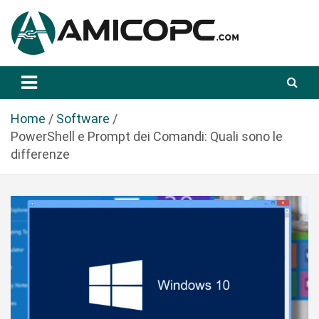
S
a
l
t
Novità Tecnologiche: Guide e News
Amicopc.com
a
a
l
Home
Software
c
PowerShell e Prompt dei Comandi: Quali sono le
o
differenze
n
t
e
n
u
t
o