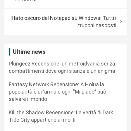
v
i
Il lato oscuro del Notepad su Windows: Tutti i
g
trucchi nascosti
a
z
i
Ultime news
o
Plungeez Recensione: un metroidvania senza
n
combattimenti dove ogni stanza è un enigma
e
Fantasy Network Recensione: A Holua la
a
popolarità è un’arma e ogni “Mi piace” può
r
salvare il mondo
t
Kill the Shadow Recensione: La verità di Dark
i
Tide City appartiene ai morti
c