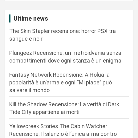
a
z
Ultime news
i
The Skin Stapler recensione: horror PSX tra
o
sangue e noir
n
Plungeez Recensione: un metroidvania senza
e
combattimenti dove ogni stanza è un enigma
a
r
Fantasy Network Recensione: A Holua la
popolarità è un’arma e ogni “Mi piace” può
t
salvare il mondo
i
c
Kill the Shadow Recensione: La verità di Dark
Tide City appartiene ai morti
o
l
Yellowcreek Stories The Cabin Watcher
i
Recensione: Il silenzio è l’unica arma contro