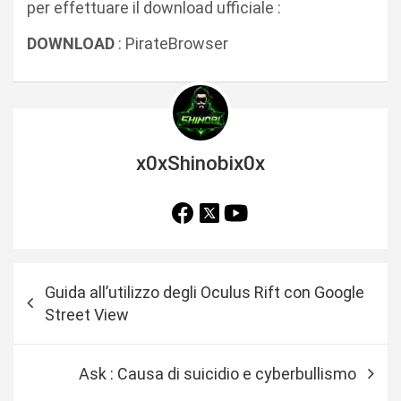
per effettuare il download ufficiale :
DOWNLOAD
: PirateBrowser
x0xShinobix0x
N
Guida all’utilizzo degli Oculus Rift con Google
a
Street View
v
i
Ask : Causa di suicidio e cyberbullismo
g