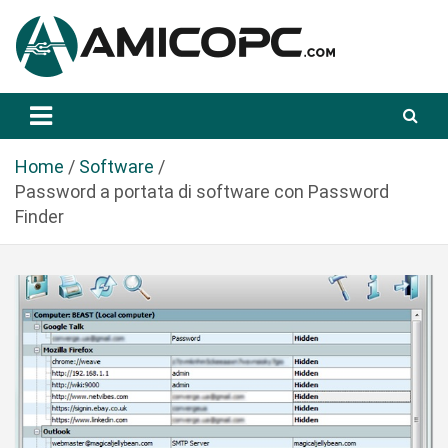
S
a
l
t
Novità Tecnologiche: Guide e News
Amicopc.com
a
a
l
Home
Software
c
Password a portata di software con Password
o
Finder
n
t
e
n
u
t
o