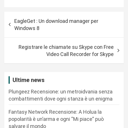
N
EagleGet : Un download manager per
a
Windows 8
v
i
Registrare le chiamate su Skype con Free
g
Video Call Recorder for Skype
a
z
i
Ultime news
o
Plungeez Recensione: un metroidvania senza
n
combattimenti dove ogni stanza è un enigma
e
Fantasy Network Recensione: A Holua la
a
popolarità è un’arma e ogni “Mi piace” può
r
salvare il mondo