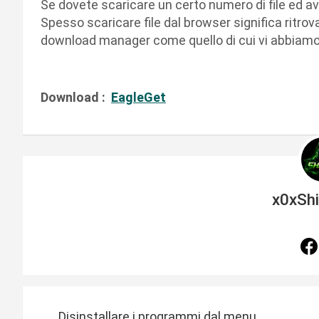
Se dovete scaricare un certo numero di file ed av
Spesso scaricare file dal browser significa ritro
download manager come quello di cui vi abbiamo p
Download :
EagleGet
x0xSh
N
Disinstallare i programmi dal menu