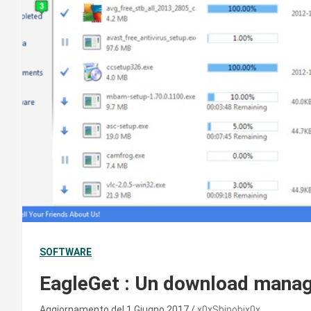
SOFTWARE
EagleGet : Un download manag
Aggiornamento del 1 Giugno 2017
x0xShinobix0x