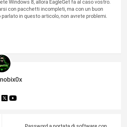
ete Windows 8, allora EagleGet fa al caso vostro.
varsi con pacchetti incompleti, ma con un buon
arlato in questo articolo, non avrete problemi.
inobix0x
Password a portata di software con