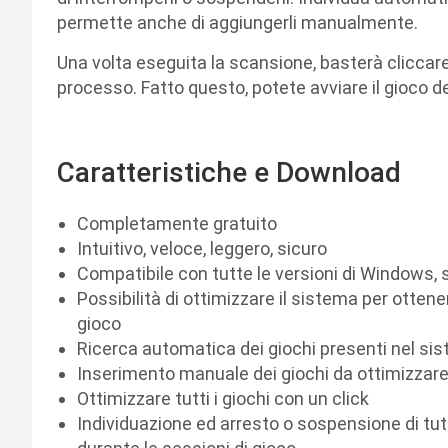
permette anche di aggiungerli manualmente.
Una volta eseguita la scansione, basterà cliccare 
processo. Fatto questo, potete avviare il gioco 
Caratteristiche e Download
Completamente gratuito
Intuitivo, veloce, leggero, sicuro
Compatibile con tutte le versioni di Windows, s
Possibilità di ottimizzare il sistema per ottener
gioco
Ricerca automatica dei giochi presenti nel si
Inserimento manuale dei giochi da ottimizzar
Ottimizzare tutti i giochi con un click
Individuazione ed arresto o sospensione di tut