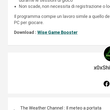
durante le sessioni di gioco
Non scade, non necessita di registrazione o lo
Il programma compie un lavoro simile a quello del 
PC per giocare.
Download :
Wise Game Booster
x0xSh
N
The Weather Channel : Il meteo a portata