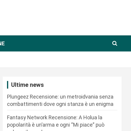
NE
Ultime news
Plungeez Recensione: un metroidvania senza
combattimenti dove ogni stanza è un enigma
Fantasy Network Recensione: A Holua la
popolarità è un’arma e ogni “Mi piace” può