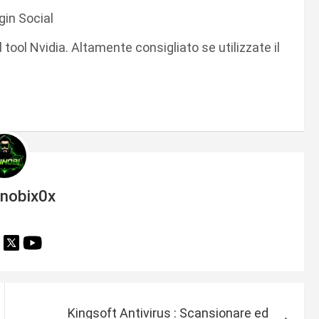
gin Social
tool Nvidia. Altamente consigliato se utilizzate il
inobix0x
Kingsoft Antivirus : Scansionare ed