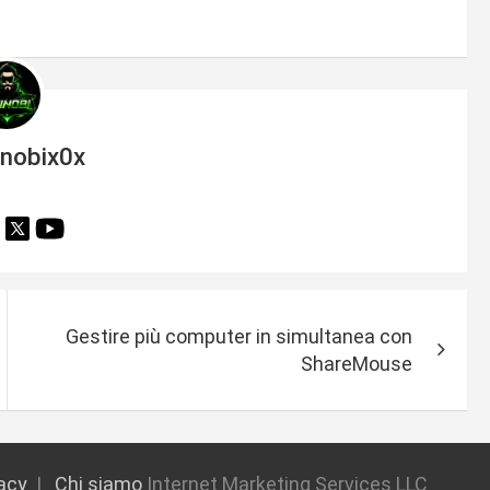
inobix0x
Gestire più computer in simultanea con
ShareMouse
vacy
Chi siamo
Internet Marketing Services LLC