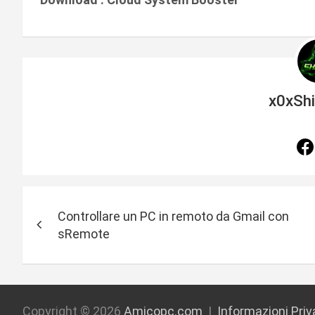
x0xSh
N
Controllare un PC in remoto da Gmail con
a
sRemote
v
i
Copyright © 2026
Amicopc.com
Informazioni Pri