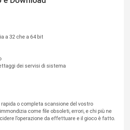
o e Download
a a 32 che a 64 bit
o
ettaggi dei servisi di sistema
a rapida o completa scansione del vostro
immondizia come file obsoleti, errori, e chi più ne
idere l’operazione da effettuare e il gioco è fatto.