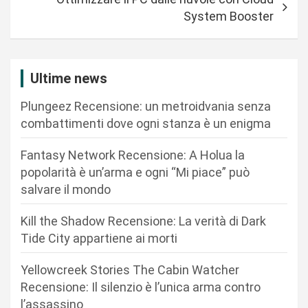
g
System Booster
a
z
i
Ultime news
o
Plungeez Recensione: un metroidvania senza
n
combattimenti dove ogni stanza è un enigma
e
Fantasy Network Recensione: A Holua la
a
popolarità è un’arma e ogni “Mi piace” può
r
salvare il mondo
t
Kill the Shadow Recensione: La verità di Dark
i
Tide City appartiene ai morti
c
Yellowcreek Stories The Cabin Watcher
o
Recensione: Il silenzio è l’unica arma contro
l
l’assassino