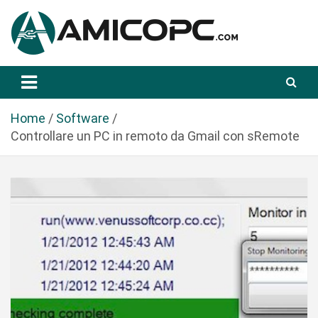
S
a
l
t
Novità Tecnologiche: Guide e News
Amicopc.com
a
a
l
Home
Software
c
Controllare un PC in remoto da Gmail con sRemote
o
n
t
e
n
u
t
o