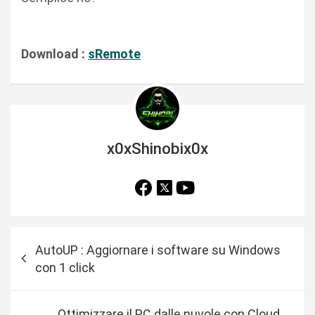
Download :
sRemote
x0xShinobix0x
N
AutoUP : Aggiornare i software su Windows
a
con 1 click
v
i
Ottimizzare il PC dalle nuvole con Cloud